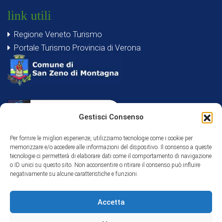
link utili
Regione Veneto Turismo
Portale Turismo Provincia di Verona
Gestisci Consenso
Per fornire le migliori esperienze, utilizziamo tecnologie come i cookie per
memorizzare e/o accedere alle informazioni del dispositivo. Il consenso a queste
tecnologie ci permetterà di elaborare dati come il comportamento di navigazione
o ID unici su questo sito. Non acconsentire o ritirare il consenso può influire
negativamente su alcune caratteristiche e funzioni.
Accetta
Iniziativa finanziata dal Programma di Sviluppo Rurale Veneto
2007-2013